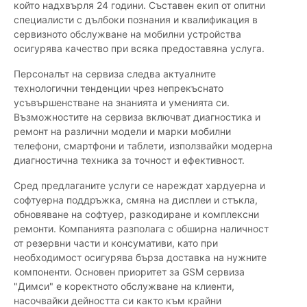
който надхвърля 24 години. Съставен екип от опитни
специалисти с дълбоки познания и квалификация в
сервизното обслужване на мобилни устройства
осигурява качество при всяка предоставяна услуга.
Персоналът на сервиза следва актуалните
технологични тенденции чрез непрекъснато
усъвършенстване на знанията и уменията си.
Възможностите на сервиза включват диагностика и
ремонт на различни модели и марки мобилни
телефони, смартфони и таблети, използвайки модерна
диагностична техника за точност и ефективност.
Сред предлаганите услуги се нареждат хардуерна и
софтуерна поддръжка, смяна на дисплеи и стъкла,
обновяване на софтуер, разкодиране и комплексни
ремонти. Компанията разполага с обширна наличност
от резервни части и консумативи, като при
необходимост осигурява бърза доставка на нужните
компоненти. Основен приоритет за GSM сервиза
"Димси" е коректното обслужване на клиенти,
насочвайки дейността си както към крайни