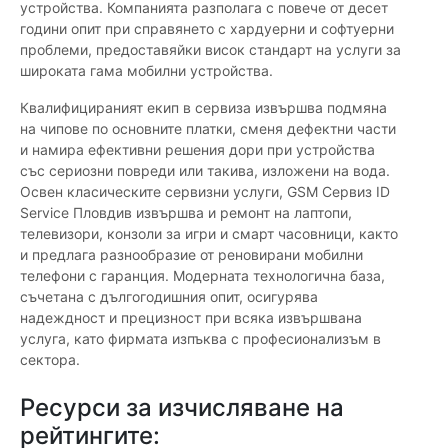
устройства. Компанията разполага с повече от десет
години опит при справянето с хардуерни и софтуерни
проблеми, предоставяйки висок стандарт на услуги за
широката гама мобилни устройства.
Квалифицираният екип в сервиза извършва подмяна
на чипове по основните платки, сменя дефектни части
и намира ефективни решения дори при устройства
със сериозни повреди или такива, изложени на вода.
Освен класическите сервизни услуги, GSM Сервиз ID
Service Пловдив извършва и ремонт на лаптопи,
телевизори, конзоли за игри и смарт часовници, както
и предлага разнообразие от реновирани мобилни
телефони с гаранция. Модерната технологична база,
съчетана с дългогодишния опит, осигурява
надеждност и прецизност при всяка извършвана
услуга, като фирмата изпъква с професионализъм в
сектора.
Ресурси за изчисляване на
рейтингите: