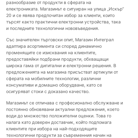
разнообразие от продукти в сферата на
електрониката. Магазинът е ситуиран на улица „Искър“
20 и се явява предпочитан избор за клиенти, които
търсят както практични електронни устройства, така
и последните технологични нововъведения.
Със значителен търговски опит, Магазин Интеграл
адаптира асортимента си според динамично
променящите се изисквания на клиентите,
предоставяйки подбрани продукти, обхващащи
широка гама от дигитални и електронни решения. В
предложенията на магазина присъстват артикули от
сферата на мобилните технологии, различни
консумативи и домашно оборудване, като се
осигуряват стоки с доказано качество.
Магазинът се отличава с професионално обслужване и
постоянно обновявани актуални предложения, което
води до множество положителни оценки. Това го
налага като доверен доставчик, който подпомага
клиентите при избора на най-подходящите
технологични продукти за съвременния начин на