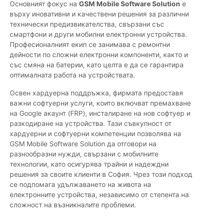
Основният фокус на
GSM Mobile Software Solution
е
върху иновативни и качествени решения за различни
технически предизвикателства, свързани със
смартфони и други мобилни електронни устройства.
Професионалният екип се занимава с ремонтни
дейности по сложни електронни компоненти, както и
със смяна на батерии, като целта е да се гарантира
оптималната работа на устройствата.
Освен хардуерна поддръжка, фирмата предоставя
важни софтуерни услуги, които включват премахване
на Google акаунт (FRP), инсталиране на нов софтуер и
разкодиране на устройства. Тази съвкупност от
хардуерни и софтуерни компетенции позволява на
GSM Mobile Software Solution да отговори на
разнообразни нужди, свързани с мобилните
технологии, като осигурява трайни и надеждни
решения за своите клиенти в София. Чрез този подход
се подпомага удължаването на живота на
електронните устройства, независимо от степента на
сложност на възникналите проблеми.