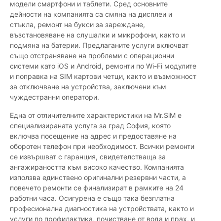
модели смартфони и таблети. Сред основните
дейности на компанията са смяна на дисплеи и
стъкла, ремонт на букси за зареждане,
възстановяване на слушалки и микрофони, както и
подмяна на батерии. Предлаганите услуги включват
също отстраняване на проблеми с операционни
системи като iOS и Android, ремонти по Wi-Fi модулите
и поправка на SIM картови четци, както и възможност
за отключване на устройства, заключени към
чуждестранни оператори.
Една от отличителните характеристики на Mr.SiM е
специализираната услуга за град София, която
включва посещение на адрес и предоставяне на
оборотен телефон при необходимост. Всички ремонти
се извършват с гаранция, свидетелстваща за
ангажираността към високо качество. Компанията
използва единствено оригинални резервни части, а
повечето ремонти се финализират в рамките на 24
работни часа. Осигурена е също така безплатна
професионална диагностика на устройствата, както и
услуги по профилактика, почистване от вода и прах, и