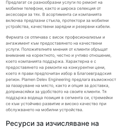
Предлагат се разнообразни услуги по ремонт на
мобилни телефони, както и широка селекция от
аксесоари за тях. В асортимента си компанията
включва предпазни стъкла, протектори за мобилни
устройства, качествени зарядни и резервни кабели.
Фирмата се отличава с висок професионализъм и
ангажимент към предоставянето на качествени
услуги. Положителните мнения от клиенти обръщат
внимание на коректното, честно и учтиво отношение,
което компанията поддържа. Характерна е с
предоставянето на ремонти на конкурентни цени,
което я прави предпочитан избор в Благоевградския
регион. Plamen Delev Engineering предлага възможност
за пазаруване на място, както и опция за доставка,
допринасяйки за удобството на своите клиенти. Тя
поддържа водеща позиция в сегмента си, стремейки
се към устойчиво развитие и високо качество при
обслужването на мобилни устройства.
Ресурси за изчисляване на