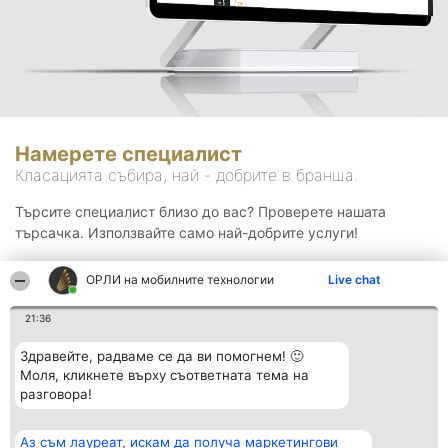
Намерете специалист
Класацията събира, най - добрите в бранша.
Търсите специалист близо до вас? Проверете нашата
търсачка. Използвайте само най-добрите услуги!
ОРЛИ на мобилните технологии
Live chat
Търсене
21:36
Здравейте, радваме се да ви помогнем! 🙂
Моля, кликнете върху съответната тема на
разговора!
Аз съм лауреат, искам да получа маркетингови
Организатор на
Класация
Контакти