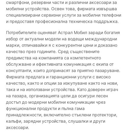
смартфони, резервни части и различни аксесоари за
мобилни устройства. Освен това, фирмата извършва
специализирани сервизни услуги за мобилни телефони
и предоставя професионална техническа поддръжка.
Потребителите оценяват Астрал Мобил заради богатия
избор от актуални модели на водещи международни
марки, отличавайки я с конкурентни цени и доказано
качество през годините. Сред съществените
предимства на компанията са компетентното
обслужване и ефективната комуникация с екипа от
консултанти, които допринасят за приятно пазаруване.
Фирмата предлага и гаранционни услуги с високо
качество, както и опции за изкупуване както на нови,
така и на използвани устройства. Като доверен играч
на пазара, организацията цели да осигури лесен
достъп до модерни мобилни комуникации чрез
функционални продукти и пълна гама
принадлежности, включително стъклени протектори,
калъфи, зарядни устройства, слушалки и други
аксесоари.