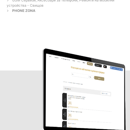
GSM Сервизи, Аксесоари за телефони, Ремонти на мобилни
устройства - Свищов
PHONE ZONA