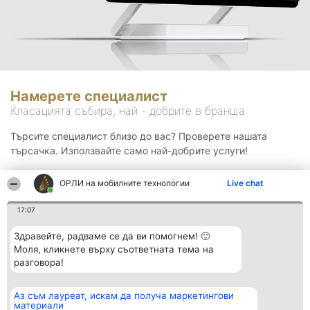
Намерете специалист
Класацията събира, най - добрите в бранша.
Търсите специалист близо до вас? Проверете нашата
търсачка. Използвайте само най-добрите услуги!
ОРЛИ на мобилните технологии
Live chat
Търсене
17:07
Здравейте, радваме се да ви помогнем! 🙂
Моля, кликнете върху съответната тема на
разговора!
Аз съм лауреат, искам да получа маркетингови
Организатор на
Класация
Контакти
материали
класиране
Победители
Контакти