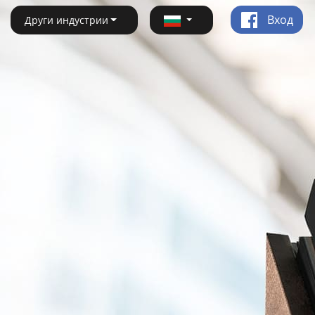
Вход
Други индустрии