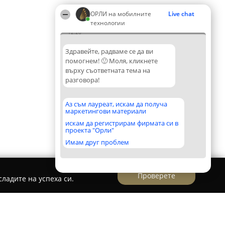
ОРЛИ на мобилните
Live chat
технологии
12:26
Здравейте, радваме се да ви
помогнем! 🙂 Моля, кликнете
върху съответната тема на
разговора!
Аз съм лауреат, искам да получа
маркетингови материали
искам да регистрирам фирмата си в
проекта "Орли"
Имам друг проблем
Проверете
ладите на успеха си.
ил
SitePad Website Builder