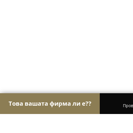
Това вашата фирма ли е??
Пров
Орли на мобилните технологии
GSM Сервизи,