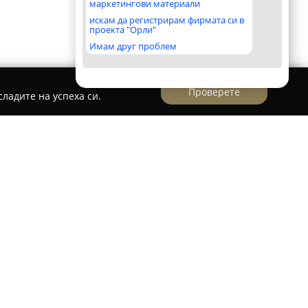
маркетингови материали
искам да регистрирам фирмата си в
проекта "Орли"
Имам друг проблем
Проверете
ладите на успеха си.
ия
 на булевард „Климент Охридски“ 5 в София,
муникации и соларни инвертери
е
 обслужване на различни електронни
ва професионални услуги, насочени към