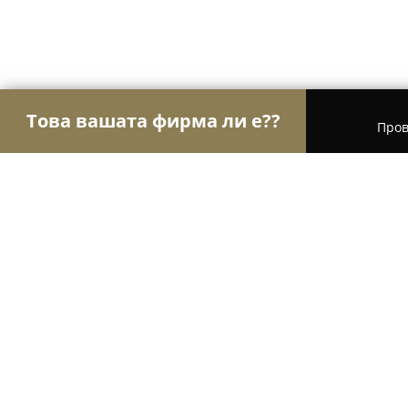
Това вашата фирма ли е??
Пров
Орли на мобилните технологии
GSM Сервизи,
Сервиз за електроника, комуникации и с
Сервиз за електроника, комуник
инвертери