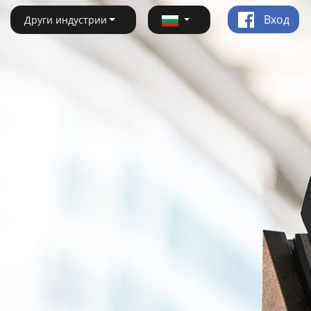
Вход
Други индустрии