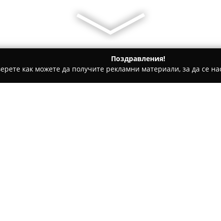
Поздравления!
ерете как можете да получите рекламни материали, за да се нас
 Аксесоари за телефони, Ремонти на мобилни устройства - Соф
оларни инвертери
ации и соларни
Относно компанията:
Сервизен център, намиращ се
Сервиз за електроника, ко
специализиран в цялостното
устройства. Фирмата осигуря