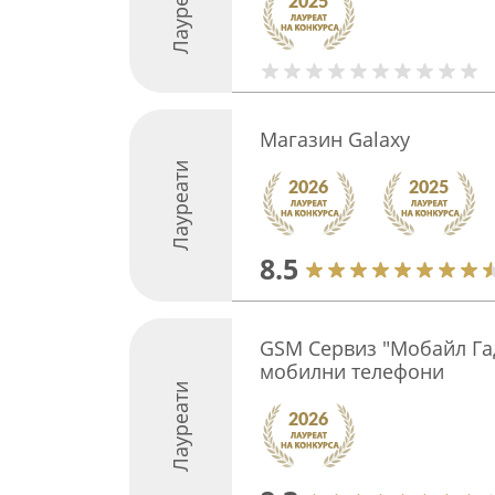
Лауреати
Магазин Galaxy
Лауреати
8.5
GSM Сервиз "Мобайл Гад
мобилни телефони
Лауреати