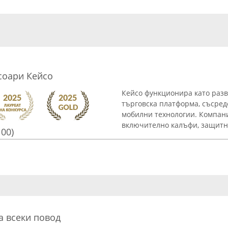
соари Кейсо
Кейсо функционира като разв
търговска платформа, съсред
мобилни технологии. Компани
включително калъфи, защитни
100)
а всеки повод