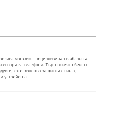
тавлява магазин, специализиран в областта
сесоари за телефони. Търговският обект се
одукти, като включва защитни стъкла,
 устройства ...