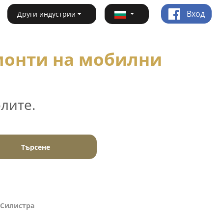
Вход
Други индустрии
емонти на мобилни
лите.
Търсене
 Силистра