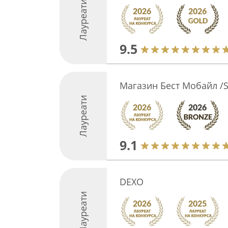
Лауреати
9.5
Магазин Бест Мобайл /S
Лауреати
9.1
DEXO
Лауреати