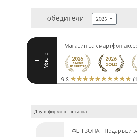
Победители
2026
Магазин за смартфон аксе
Място
I
9.8
(
Други фирми от региона
ФЕН ЗОНА - Подаръци з