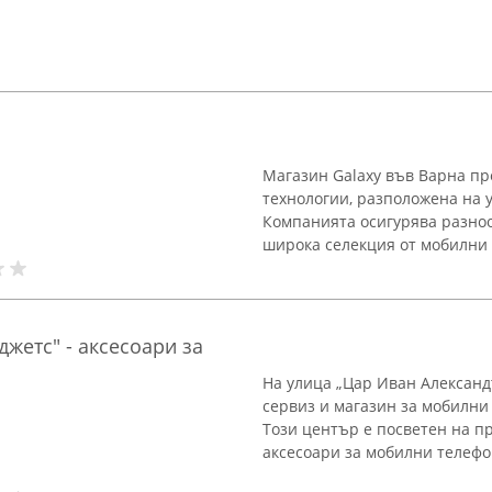
Магазин Galaxy във Варна пр
технологии, разположена на 
Компанията осигурява разно
широка селекция от мобилни т
жетс" - аксесоари за
На улица „Цар Иван Алексан
сервиз и магазин за мобилни 
Този център е посветен на п
аксесоари за мобилни телефони