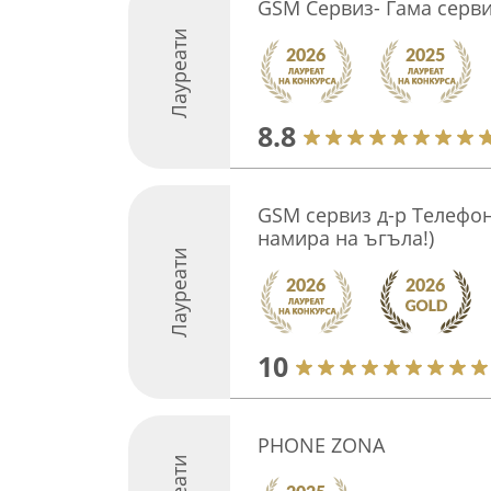
GSM Сервиз- Гама серв
Лауреати
8.8
GSM сервиз д-р Телефон
намира на ъгъла!)
Лауреати
10
PHONE ZONA