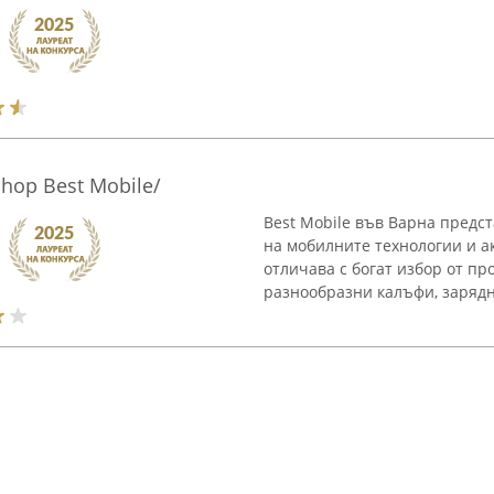
hop Best Mobile/
Best Mobile във Варна предс
на мобилните технологии и ак
отличава с богат избор от пр
разнообразни калъфи, зарядни