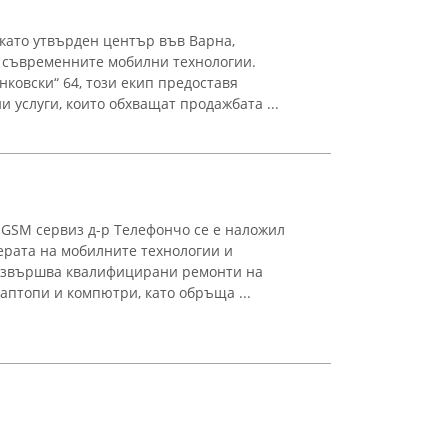
като утвърден център във Варна,
а съвременните мобилни технологии.
нковски“ 64, този екип предоставя
 услуги, които обхващат продажбата ...
 GSM сервиз д-р Телефончо се е наложил
ерата на мобилните технологии и
извършва квалифицирани ремонти на
аптопи и компютри, като обръща ...