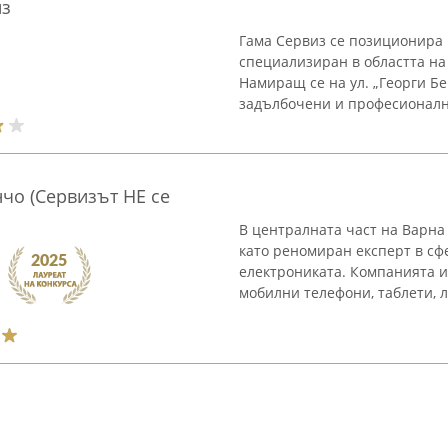
из
Гама Сервиз се позиционира 
специализиран в областта н
Намиращ се на ул. „Георги Бе
задълбочени и професионални
чо (Сервизът НЕ се
В централната част на Варна
като реномиран експерт в сф
електрониката. Компанията 
мобилни телефони, таблети, л