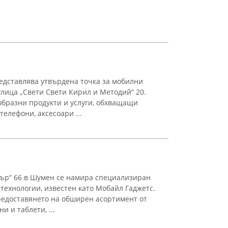
едставлява утвърдена точка за мобилни
улица „Свети Свети Кирил и Методий“ 20.
образни продукти и услуги, обхващащи
елефони, аксесоари ...
дър“ 66 в Шумен се намира специализиран
технологии, известен като Мобайл Гаджетс.
редоставянето на обширен асортимент от
 и таблети, ...