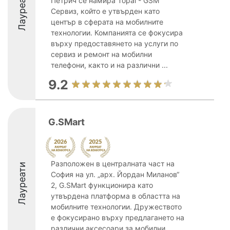
Лауреати
Петрич се намира Topal - GSM
Сервиз, който е утвърден като
център в сферата на мобилните
технологии. Компанията се фокусира
върху предоставянето на услуги по
сервиз и ремонт на мобилни
телефони, както и на различни ...
9.2
G.SMart
Разположен в централната част на
Лауреати
София на ул. „арх. Йордан Миланов“
2, G.SMart функционира като
утвърдена платформа в областта на
мобилните технологии. Дружеството
е фокусирано върху предлагането на
различни аксесоари за мобилни